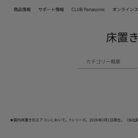
メ
商品情報
サポート情報
CLUB Panasonic
オンライン
イ
ン
コ
床置き
ン
テ
ン
ツ
カテゴリー概要
に
ス
キ
ッ
プ
★国内床置き形エアコンにおいて。Yシリーズ。2026年3月1日現在。（当社