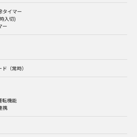
除タイマー
時入切)
マー
ード（常時）
運転機能
連携