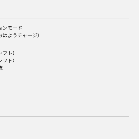
ョンモード
おはようチャージ）
シフト）
シフト）
流