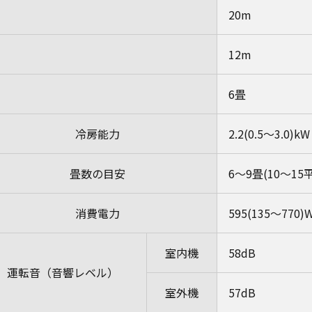
）
20m
12m
6畳
冷房能力
2.2(0.5～3.0)kW
畳数の目安
6～9畳(10～1
消費電力
595(135～770)
室内機
58dB
運転音（音響レベル）
室外機
57dB