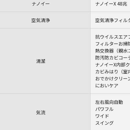
ナノイー
ナノイーX 48兆
空気清浄
空気清浄フィル
抗ウイルスエアフ
フィルターお掃
熱交換器（親水
防汚防カビコー
清潔
ナノイーX内部
カビみはり（室
おでかけクリー
においケア
左右風向自動
パワフル
気流
ワイド
スイング