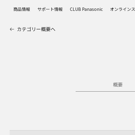
メ
商品情報
サポート情報
CLUB Panasonic
オンライン
イ
ン
コ
カテゴリー概要へ
ン
テ
ン
ツ
に
ス
キ
ッ
概要
プ