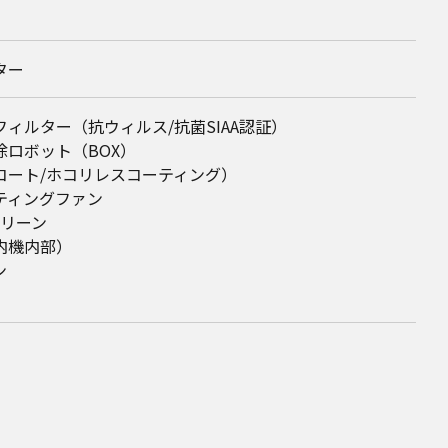
ター
ィルター（抗ウィルス/抗菌SIAA認証）
除ロボット（BOX）
コート/ホコリレスコーティング）
ティングファン
クリーン
内機内部）
ン