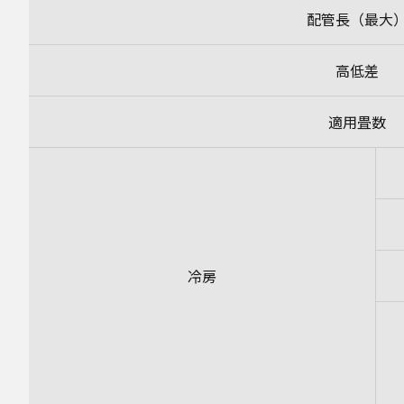
配管長（最大
高低差
適用畳数
冷房