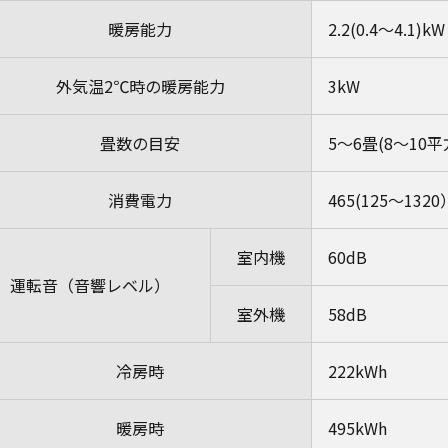
暖房能力
2.2(0.4～4.1)kW
外気温2℃時の暖房能力
3kW
畳数の目安
5～6畳(8～10
消費電力
465(125～132
室内機
60dB
運転音（音響レベル）
室外機
58dB
冷房時
222kWh
暖房時
495kWh