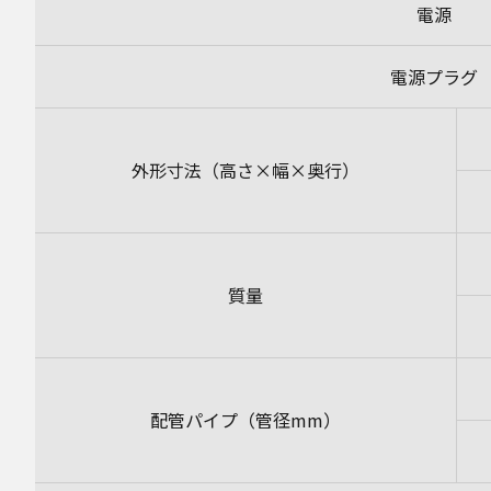
電源
電源プラグ
外形寸法（高さ×幅×奥行）
質量
配管パイプ（管径mm）