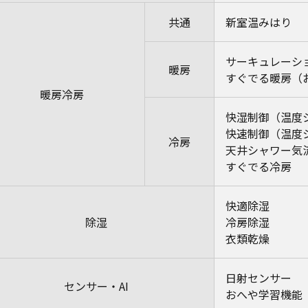
共通
新室温みはり
サーキュレーシ
暖房
すぐでる暖房（
暖房冷房
快湿制御（温度
快速制御（温度
冷房
天井シャワー気
すぐでる冷房
快適除湿
除湿
冷房除湿
衣類乾燥
日射センサー
センサー・AI
おへや学習機能