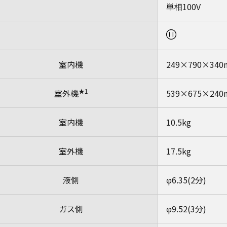
単相100V
室内機
249×790×34
★1
室外機
539×675×24
室内機
10.5kg
室外機
17.5kg
液側
φ6.35(2分)
ガス側
φ9.52(3分)