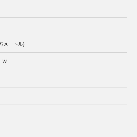
平方メートル)
0）W