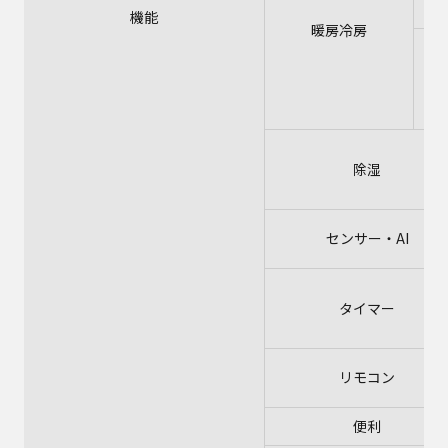
機能
暖房冷房
冷
除湿
センサー・AI
タイマー
リモコン
便利