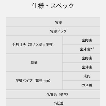
仕様・スペック
電源
電源プラグ
室内機
外形寸法（高さ×幅×奥行）
★1
室外機
室内機
質量
室外機
液側
配管パイプ（管径mm）
ガス側
配管長（最大）
高低差