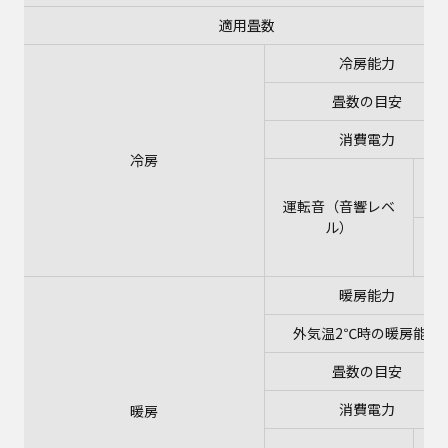
適用畳数
冷房能力
畳数の目安
消費電力
冷房
室
運転音（音響レベ
ル）
室
暖房能力
外気温2℃時の暖房能力
畳数の目安
消費電力
暖房
室