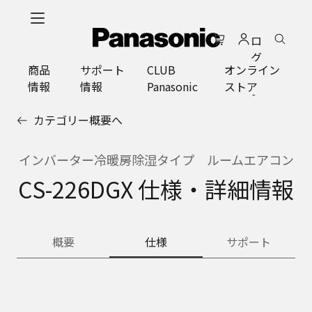
メ
イ
ロ
ン
グ
コ
商品
サポート
CLUB
オンライン
イ
ン
情報
情報
Panasonic
ストア
ン
テ
ン
カテゴリー概要へ
ツ
に
ス
インバーター冷暖房除湿タイプ ルームエアコン
キ
CS-226DGX 仕様・詳細情報
ッ
プ
概要
仕様
サポート