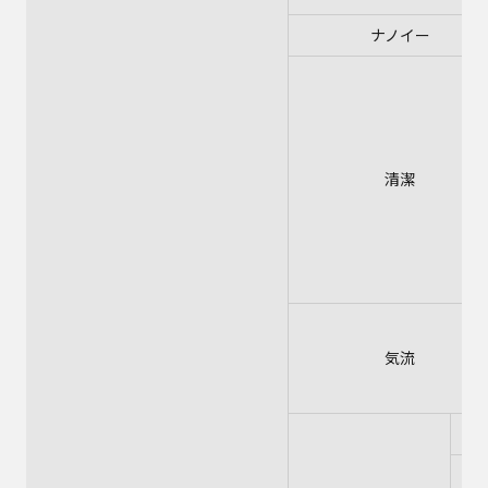
ナノイー
清潔
気流
共
暖