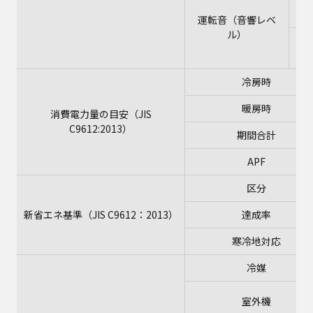
運転音（音響レベ
ル）
室
冷房時
暖房時
消費電力量の目安（JIS
C9612:2013）
期間合計
APF
区分
新省エネ基準（JIS C9612：2013）
達成率
寒冷地対応
冷媒
室外機