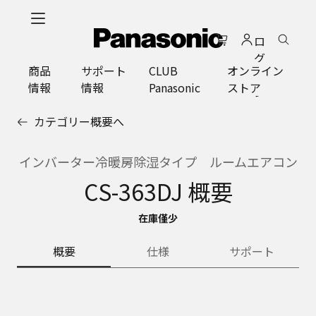
メ
イ
ロ
ン
グ
コ
商品
サポート
CLUB
オンライン
イ
ン
情報
情報
Panasonic
ストア
ン
テ
ン
カテゴリー概要へ
ツ
に
ス
インバーター冷暖房除湿タイプ ルームエアコン
キ
CS-363DJ 概要
ッ
プ
在庫僅少
概要
仕様
サポート