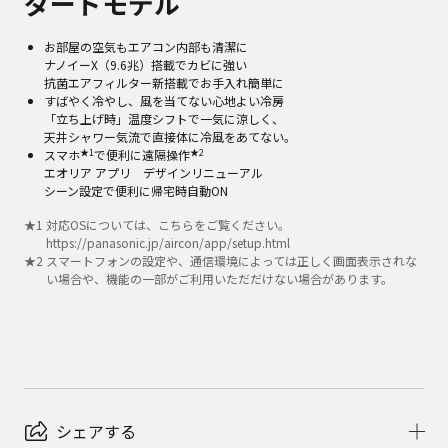
ダードモデル
お部屋の空気もエアコン内部も清潔に
ナノイーX（9.6兆）搭載でカビに強い
抗菌エアフィルター新搭載でお手入れ簡単に
すばやく冷やし、風を当てない心地よい冷房
「立ち上げ時」温度シフトで一気に涼しく、
天井シャワー気流で直接体に冷風をあてない。
★1
★2
スマホ
で便利に遠隔操作
エオリア アプリ デザインリニューアル
シーン設定で便利に帰宅時自動ON
★
1
対応OSについては、こちらをご覧ください。
https://panasonic.jp/aircon/app/setup.html
★
2
スマートフォンの設定や、通信環境によっては正しく画面表示されな
い場合や、機能の一部がご利用いただだけない場合があります。
シェアする