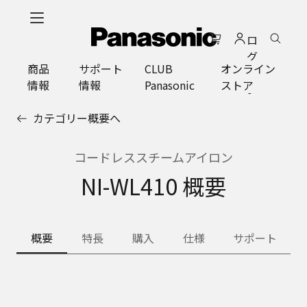
メ
イ
ロ
ン
グ
コ
商品
サポート
CLUB
オンライン
イ
ン
情報
情報
Panasonic
ストア
ン
テ
ン
カテゴリー概要へ
ツ
に
ス
コードレススチームアイロン
キ
NI-WL410 概要
ッ
プ
概要
特長
購入
仕様
サポート