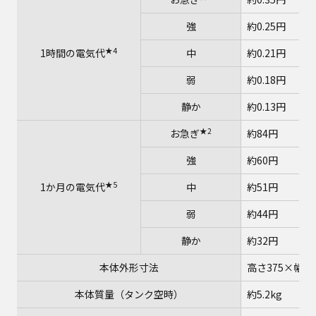
強
約0.25円
★4
1時間の電気代
中
約0.21円
弱
約0.18円
静か
約0.13円
★2
お急ぎ
約84円
強
約60円
★5
1か月の電気代
中
約51円
弱
約44円
静か
約32円
本体外形寸法
高さ375×幅3
本体質量（タンク空時）
約5.2kg