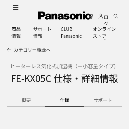
メ
イ
ロ
ン
グ
コ
商品
サポート
CLUB
オンライン
イ
ン
情報
情報
Panasonic
ストア
ン
テ
ン
カテゴリー概要へ
ツ
に
ス
ヒーターレス気化式加湿機（中小容量タイプ）
キ
FE-KX05C 仕様・詳細情報
ッ
プ
概要
仕様
サポート