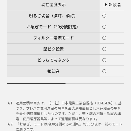
現在湿度表示
LED5段階
明るさ切替（減灯、消灯）
○
お急ぎモード（30分間限定）
○
フィルター清潔モード
○
壁ピタ設置
○
どっちでもタンク
○
報知音
○
適用面積の目安は、（一社）日本電機工業会規格（JEM1426）に基
づき、プレハブ住宅洋室の場合を最大適用面積とし木造和室の場合
を最小適用面積としたものです。ただし、壁・床の材質・部屋の構
造・使用暖房器具等によって適用面積は異なります。
「お急ぎ」モードは約30分間のみの運転。約30分後は、前のモード
に戻ります。