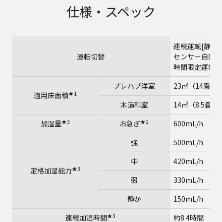
仕様・スペック
連続運転[静か
運転切替
センサー自動運
時間限定運転[
プレハブ洋室
23㎡（14畳）
★1
適用床面積
木造和室
14㎡（8.5畳）
★3
★2
加湿量
お急ぎ
600mL/h
強
500mL/h
中
420mL/h
★3
定格加湿能力
弱
330mL/h
静か
150mL/h
★3
連続加湿時間
約8.4時間