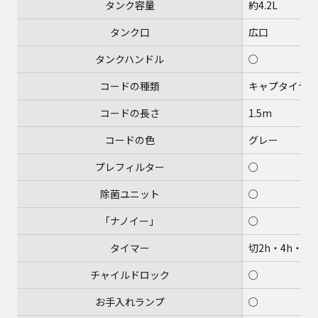
タンク容量
約4.2L
タンク口
広口
タンクハンドル
○
コードの種類
キャプタイヤコ
コードの長さ
1.5m
コードの色
グレー
プレフィルター
○
除菌ユニット
○
「ナノイー」
○
タイマー
切2h・4h・6h
チャイルドロック
○
お手入れランプ
○