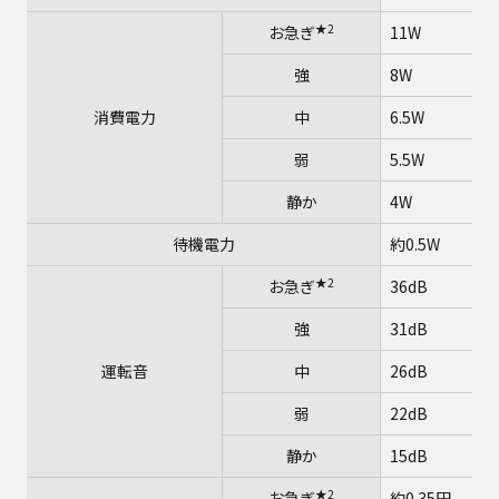
★2
お急ぎ
11W
強
8W
消費電力
中
6.5W
弱
5.5W
静か
4W
待機電力
約0.5W
★2
お急ぎ
36dB
強
31dB
運転音
中
26dB
弱
22dB
静か
15dB
★2
お急ぎ
約0.35円