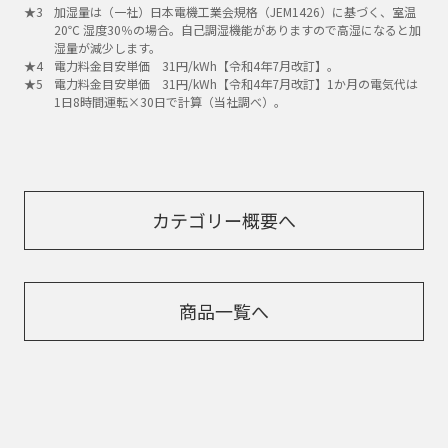
加湿量は（一社）日本電機工業会規格（JEM1426）に基づく、室温
20℃ 湿度30％の場合。自己調湿機能がありますので高湿になると加
湿量が減少します。
電力料金目安単価 31円/kWh【令和4年7月改訂】。
電力料金目安単価 31円/kWh【令和4年7月改訂】1か月の電気代は
1日8時間運転×30日で計算（当社調べ）。
カテゴリー概要へ
商品一覧へ