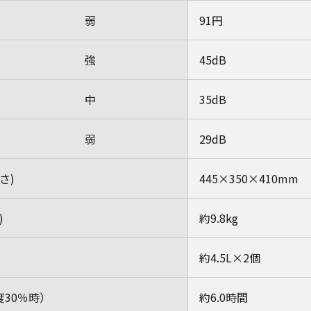
弱
91円
強
45dB
中
35dB
弱
29dB
さ)
445×350×410mm
)
約9.8kg
約4.5L×2個
30％時）
約6.0時間