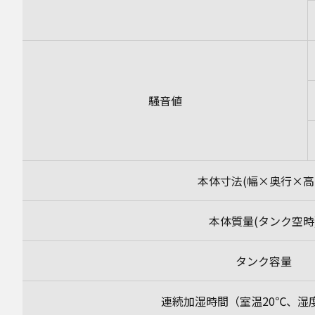
騒音値
本体寸法(幅×奥行×高
本体質量(タンク空時
タンク容量
連続加湿時間（室温20℃、湿度