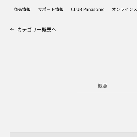
メ
商品情報
サポート情報
CLUB Panasonic
オンライン
イ
ン
コ
カテゴリー概要へ
ン
テ
ン
ツ
に
ス
キ
ッ
概要
プ