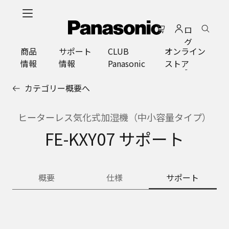
メ
イ
ロ
ン
グ
コ
商品
サポート
CLUB
オンライン
イ
ン
情報
情報
Panasonic
ストア
ン
テ
ン
カテゴリー概要へ
ツ
に
ス
ヒーターレス気化式加湿機（中小容量タイプ）
キ
FE-KXY07 サポート
ッ
プ
概要
仕様
サポート