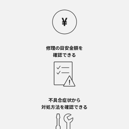
お近くの当社商品の取扱店、または当社サービス
会社に直接お問い合わせください。
本ウェブサイトのサービスに係わる損害の免責
本ウェブサイトのサービスの利用、または利用できな
かったことにより万一損害（データの破損・業務の中
断・営業情報の損失などによる損害を含む）が生じ、
たとえそのような損害の発生や第三者からの賠償請求
の可能性があることについてあらかじめ知らされた場
修理の目安金額を​
合でも、当社は一切責任を負いませんことをご了承く
確認できる
ださい。
本ウェブサイトのサービスの中止、変更など
本ウェブサイトのサービスは予告なく中止、または内
容や条件を変更する場合があります。あらかじめご了
承ください。
お問い合わせ
不具合症状から​
取扱説明書は、商品をご購入いただいたお客様のため
の資料です。本ウェブサイトに公開されている取扱説
対処方法を確認できる
明書について、ご購入のお客様以外からのお問い合わ
せにはお応えできない場合がありますことを、ご了承
ください。