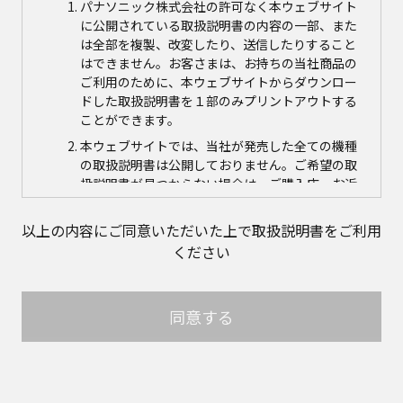
パナソニック株式会社の許可なく本ウェブサイト
に公開されている取扱説明書の内容の一部、また
は全部を複製、改変したり、送信したりすること
はできません。お客さまは、お持ちの当社商品の
ご利用のために、本ウェブサイトからダウンロー
ドした取扱説明書を１部のみプリントアウトする
ことができます。
本ウェブサイトでは、当社が発売した全ての機種
の取扱説明書は公開しておりません。ご希望の取
扱説明書が見つからない場合は、ご購入店、お近
くの当社商品の取扱店、または当社サービス会社
に直接お問い合わせの上、ご購入いただきますよ
以上の内容にご同意いただいた上で取扱説明書をご利用
うお願いいたします。ただし、商品自体の生産中
ください
止などの理由により、当該商品につき取扱説明書
をご提供できない場合がありますので、あらかじ
めご了承ください。
同意する
本ウェブサイトに公開されている取扱説明書の対
象商品が生産中止などの理由でご購入できない場
合がありますので、あらかじめご了承ください。
取扱説明書の内容