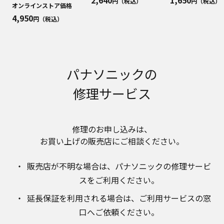
円（税込）
円（税込）
明書が改訂されている場合、当社の選択により、
オンラインストア価格
予告なく、発売当初のものに代えて、改訂版を本
4,950
円（税込）
ウェブサイトに掲載する場合もあります。ただ
し、本ウェブサイトに公開されている取扱説明書
は、商品本体に同梱する取扱説明書の変更の度に
修正・更新するものではありません。
商品には、取扱説明書を補足する操作ガイドなど
パナソニックの
の印刷物が同梱されていることがありますが、本
修理サービス
ウェブサイトではそれらの印刷物は公開しており
ませんことをご了承ください。
安全上のご注意
修理のお申し込みは、​
商品ご使用時の安全上のご注意については、取扱
お買い上げの販売店にご相談ください。​
説明書に記載または別途同梱の別紙にてお客様に
ご提供しておりますが、本ウェブサイトでは別紙
にて提供している情報は公開しておりません。
販売店が不明な場合は、​パナソニックの修理サービ
取扱説明書中に記載する安全上のご注意は、法的
スをご利用ください。​
規制などの変化に応じて変更する場合がありま
す。お手持ちの商品に関し、本ウェブサイトに公
延長保証を利用される場合は、​ご利用サービスの窓
開されている取扱説明書に記載の安全上のご注意
口へご依頼ください。
についてのご質問等がありましたら、ご購入店、