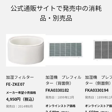
取扱説明書に記載のご相談窓口における個人情報
公式通販サイトで発売中の消耗
のお取り扱いについて。パナソニック株式会社お
よびその関係会社は、お客様の個人情報やご相談
品・別売品
内容を、ご相談への対応や修理、その確認などの
ために利用し、その記録を残すことがあります。
また、個人情報を適切に管理し、修理業務を委託
する場合や正当な理由がある場合を除き、第三者
に提供しません。お問い合わせは、ご相談された
窓口にご連絡ください。
なお、本ウェブサイトに公開されている取扱説明
書は、原則として商品が発売された当初のものを
掲載しています。したがいまして、会社名やお客
様ご相談窓口の連絡先などが変更されている場合
があります。また、本ウェブサイトに公開されて
いる説明書の記載内容と、お客様がお持ちの商品
加湿フィルター
加湿機 プレフィル
加湿機 プレ
の仕様がその後のマイナーチェンジにより、異な
ター（背面側）
ター（側面側
FE-ZKE07
る場合があります。本ウェブサイトに公開されて
FKA0330182
FKA0330194
いる取扱説明書の内容とお手持ちの商品の仕様に
メーカー希望小売価格
相違がある場合は、ご購入店、お近くの当社商品
発売日：
1899年12月
発売日：
1899年12
4,950
円（税込）
の取扱店、または当社サービス会社に直接お問い
オンラインストア価格
オンラインストア価
発売日：
2014年8月
合わせください。また、商品に同梱される取扱説
2,640
1,650