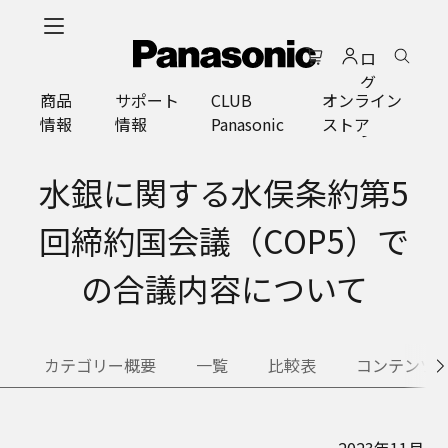
メ
イ
ロ
ン
グ
コ
商品
サポート
CLUB
オンライン
イ
ン
情報
情報
Panasonic
ストア
ン
テ
ン
ツ
水銀に関する水俣条約第5
に
ス
回締約国会議（COP5）で
キ
ッ
の合議内容について
プ
カテゴリー概要
一覧
比較表
コンテンツ