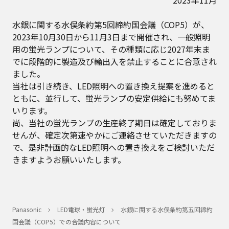
2023年11月
水銀に関する水俣条約第5回締約国会議（COP5）が、
2023年10月30日から11月3日まで開催され、一般照明
用の蛍光ランプについて、その種類に応じ2027年末ま
でに段階的に製造及び輸出入を禁止することに合意され
ました。
当社は引き続き、LED照明への置き換え提案を進めると
ともに、並行して、蛍光ランプの安定供給にも努めてま
いります。
尚、当社の蛍光ランプの生産終了期日は確定しておりま
せんが、確定次第速やかにご連絡させていただきますの
で、是非計画的なLED照明への置き換えをご検討いただ
きますようお願いいたします。
Panasonic
LED電球・蛍光灯
水銀に関する水俣条約第五回締約
国会議（COP5）での合議内容について