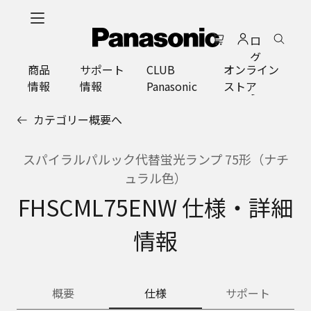
メ
イ
ロ
ン
グ
コ
商品
サポート
CLUB
オンライン
イ
ン
情報
情報
Panasonic
ストア
ン
テ
ン
カテゴリー概要へ
ツ
に
ス
スパイラルパルック代替蛍光ランプ 75形（ナチ
キ
ュラル色）
ッ
FHSCML75ENW 仕様・詳細
プ
情報
概要
仕様
サポート