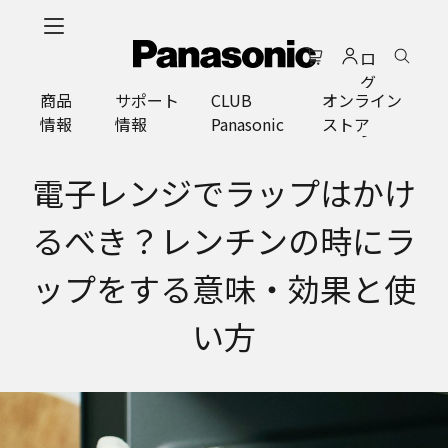
メ
イ
ロ
ン
グ
コ
商品
サポート
CLUB
オンライン
イ
ン
情報
情報
Panasonic
ストア
ン
テ
ン
ツ
電子レンジでラップはかけ
に
ス
るべき？レンチンの時にラ
キ
ッ
ップをする意味・効果と使
プ
い方