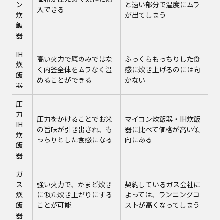
ン
と遠い部分で温度にムラ
入できる
炊
が出てしまう
飯
器
IH
高い火力で底のみではな
ふっくらもっちりした食
炊
く内釜全体をムラなく温
感に炊き上げるのには向
飯
めることができる
かない
器
圧
力
圧力をかけることでお米
マイコン炊飯器・IH炊飯
IH
の旨味が引き出され、も
器に比べて価格が高い傾
炊
っちりとした食感になる
向にある
飯
器
ガ
ス
強い火力で、かまど炊き
契約しているガス会社に
炊
に似た炊き上がりにする
よっては、ランニングコ
飯
ことが可能
ストが高くなってしまう
器