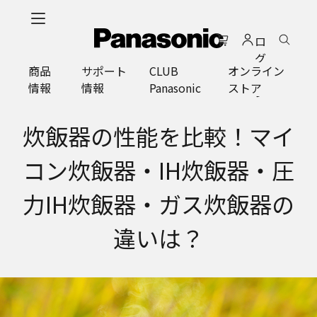
メ
イ
ロ
ン
グ
コ
商品
サポート
CLUB
オンライン
イ
ン
情報
情報
Panasonic
ストア
ン
テ
ン
ツ
炊飯器の性能を比較！マイ
に
ス
コン炊飯器・IH炊飯器・圧
キ
ッ
力IH炊飯器・ガス炊飯器の
プ
違いは？