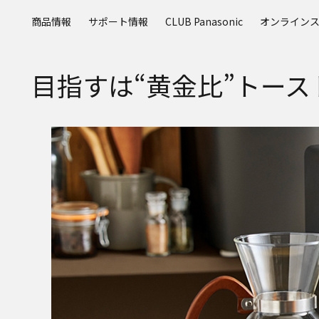
メ
商品情報
サポート情報
CLUB Panasonic
オンライン
イ
ン
コ
目指すは“黄金比”トー
ン
テ
ン
ツ
に
ス
キ
ッ
プ