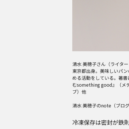
清水 美穂子さん（ライタ
東京都出身。美味しいパン
める活動をしている。著書に
むsomething go
ブ）他
清水 美穂子のnote（ブ
冷凍保存は密封が鉄