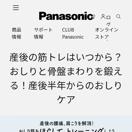
メ
イ
ロ
ン
グ
コ
商品
サポート
CLUB
オンライン
イ
ン
情報
情報
Panasonic
ストア
ン
テ
ン
ツ
産後の筋トレはいつから？
に
ス
おしりと骨盤まわりを鍛え
キ
ッ
る！産後半年からのおしり
プ
ケア