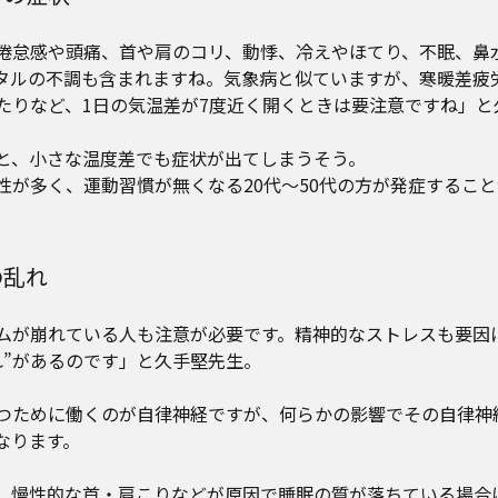
倦怠感や頭痛、首や肩のコリ、動悸、冷えやほてり、不眠、鼻
タルの不調も含まれますね。気象病と似ていますが、寒暖差疲
たりなど、1日の気温差が7度近く開くときは要注意ですね」と
と、小さな温度差でも症状が出てしまうそう。
性が多く、運動習慣が無くなる20代〜50代の方が発症するこ
の乱れ
ムが崩れている人も注意が必要です。精神的なストレスも要因
れ”があるのです」と久手堅先生。
つために働くのが自律神経ですが、何らかの影響でその自律神
なります。
、慢性的な首・肩こりなどが原因で睡眠の質が落ちている場合