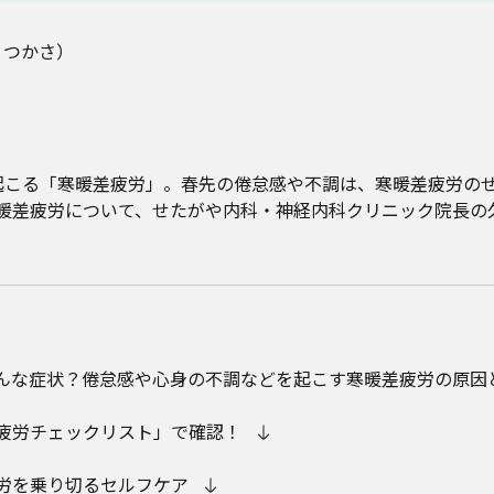
 つかさ）
起こる「寒暖差疲労」。春先の倦怠感や不調は、寒暖差疲労の
暖差疲労について、せたがや内科・神経内科クリニック院長の
んな症状？倦怠感や心身の不調などを起こす寒暖差疲労の原因
疲労チェックリスト」で確認！
労を乗り切るセルフケア