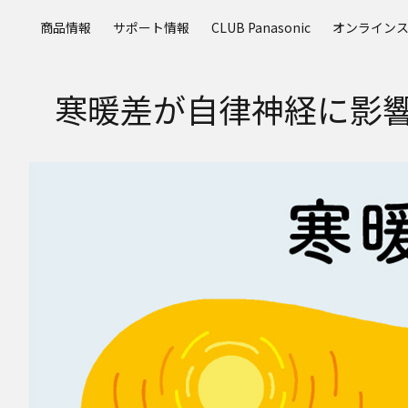
メ
商品情報
サポート情報
CLUB Panasonic
オンライン
イ
ン
コ
寒暖差が自律神経に影
ン
テ
ン
ツ
に
ス
キ
ッ
プ