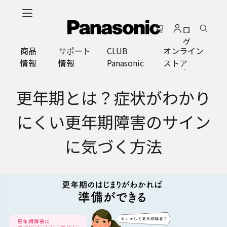
メ
イ
ロ
ン
グ
コ
商品
サポート
CLUB
オンライン
イ
ン
情報
情報
Panasonic
ストア
ン
テ
ン
ツ
更年期とは？症状がわかり
に
ス
にくい更年期障害のサイン
キ
ッ
に気づく方法
プ