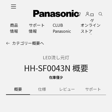
メ
イ
ロ
ン
グ
コ
商品
サポート
CLUB
オンライン
イ
ン
情報
情報
Panasonic
ストア
ン
テ
ン
カテゴリー概要へ
ツ
に
ス
LED流し元灯
キ
HH-SF0043N 概要
ッ
プ
在庫僅少
概要
仕様
レビュー
サポート