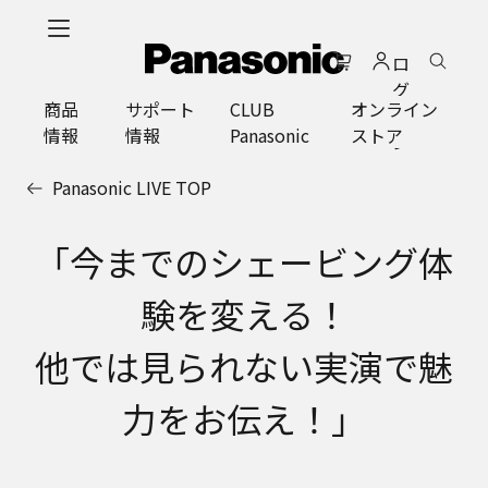
メ
イ
ロ
ン
グ
コ
商品
サポート
CLUB
オンライン
イ
ン
情報
情報
Panasonic
ストア
ン
テ
ン
Panasonic LIVE TOP
ツ
に
ス
「今までのシェービング体
キ
ッ
験を変える！
プ
他では見られない実演で魅
力をお伝え！」