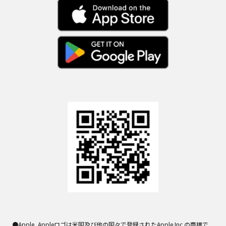
●Apple, Appleロゴは米国及び他の国々で登録されたApple Inc.の商標で