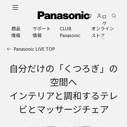
メ
イ
ロ
ン
グ
コ
商品
サポート
CLUB
オンライン
イ
ン
情報
情報
Panasonic
ストア
ン
テ
ン
Panasonic LIVE TOP
ツ
に
ス
自分だけの「くつろぎ」の
キ
ッ
空間へ
プ
インテリアと調和するテレ
ビとマッサージチェア