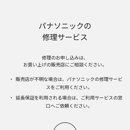
明書が改訂されている場合、当社の選択により、
予告なく、発売当初のものに代えて、改訂版を本
ウェブサイトに掲載する場合もあります。ただ
し、本ウェブサイトに公開されている取扱説明書
パナソニックの
は、商品本体に同梱する取扱説明書の変更の度に
修正・更新するものではありません。
修理サービス
商品には、取扱説明書を補足する操作ガイドなど
の印刷物が同梱されていることがありますが、本
ウェブサイトではそれらの印刷物は公開しており
修理のお申し込みは、​
ませんことをご了承ください。
お買い上げの販売店にご相談ください。​
安全上のご注意
商品ご使用時の安全上のご注意については、取扱
販売店が不明な場合は、​パナソニックの修理サービ
説明書に記載または別途同梱の別紙にてお客様に
スをご利用ください。​
ご提供しておりますが、本ウェブサイトでは別紙
にて提供している情報は公開しておりません。
延長保証を利用される場合は、​ご利用サービスの窓
取扱説明書中に記載する安全上のご注意は、法的
口へご依頼ください。
規制などの変化に応じて変更する場合がありま
す。お手持ちの商品に関し、本ウェブサイトに公
開されている取扱説明書に記載の安全上のご注意
についてのご質問等がありましたら、ご購入店、