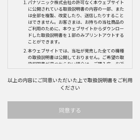
パナソニック株式会社の許可なく本ウェブサイト
に公開されている取扱説明書の内容の一部、また
は全部を複製、改変したり、送信したりすること
はできません。お客さまは、お持ちの当社商品の
ご利用のために、本ウェブサイトからダウンロー
ドした取扱説明書を１部のみプリントアウトする
ことができます。
本ウェブサイトでは、当社が発売した全ての機種
の取扱説明書は公開しておりません。ご希望の取
扱説明書が見つからない場合は、ご購入店、お近
くの当社商品の取扱店、または当社サービス会社
に直接お問い合わせの上、ご購入いただきますよ
以上の内容にご同意いただいた上で取扱説明書をご利用
うお願いいたします。ただし、商品自体の生産中
ください
止などの理由により、当該商品につき取扱説明書
をご提供できない場合がありますので、あらかじ
めご了承ください。
同意する
本ウェブサイトに公開されている取扱説明書の対
象商品が生産中止などの理由でご購入できない場
合がありますので、あらかじめご了承ください。
取扱説明書の内容