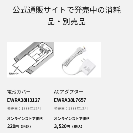
取扱説明書に記載のご相談窓口における個人情報
公式通販サイトで発売中の消耗
のお取り扱いについて。パナソニック株式会社お
よびその関係会社は、お客様の個人情報やご相談
品・別売品
内容を、ご相談への対応や修理、その確認などの
ために利用し、その記録を残すことがあります。
また、個人情報を適切に管理し、修理業務を委託
する場合や正当な理由がある場合を除き、第三者
に提供しません。お問い合わせは、ご相談された
窓口にご連絡ください。
なお、本ウェブサイトに公開されている取扱説明
書は、原則として商品が発売された当初のものを
掲載しています。したがいまして、会社名やお客
様ご相談窓口の連絡先などが変更されている場合
があります。また、本ウェブサイトに公開されて
いる説明書の記載内容と、お客様がお持ちの商品
電池カバー
ACアダプター
の仕様がその後のマイナーチェンジにより、異な
EWRA38H3127
EWRA38L7657
る場合があります。本ウェブサイトに公開されて
発売日：
1899年12月
発売日：
1899年12月
いる取扱説明書の内容とお手持ちの商品の仕様に
相違がある場合は、ご購入店、お近くの当社商品
オンラインストア価格
オンラインストア価格
の取扱店、または当社サービス会社に直接お問い
220
3,520
円（税込）
円（税込）
合わせください。また、商品に同梱される取扱説