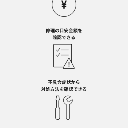
お近くの当社商品の取扱店、または当社サービス
会社に直接お問い合わせください。
本ウェブサイトのサービスに係わる損害の免責
本ウェブサイトのサービスの利用、または利用できな
かったことにより万一損害（データの破損・業務の中
修理の目安金額を​
断・営業情報の損失などによる損害を含む）が生じ、
確認できる
たとえそのような損害の発生や第三者からの賠償請求
の可能性があることについてあらかじめ知らされた場
合でも、当社は一切責任を負いませんことをご了承く
ださい。
本ウェブサイトのサービスの中止、変更など
本ウェブサイトのサービスは予告なく中止、または内
容や条件を変更する場合があります。あらかじめご了
不具合症状から​
承ください。
対処方法を確認できる
お問い合わせ
取扱説明書は、商品をご購入いただいたお客様のため
の資料です。本ウェブサイトに公開されている取扱説
明書について、ご購入のお客様以外からのお問い合わ
せにはお応えできない場合がありますことを、ご了承
ください。