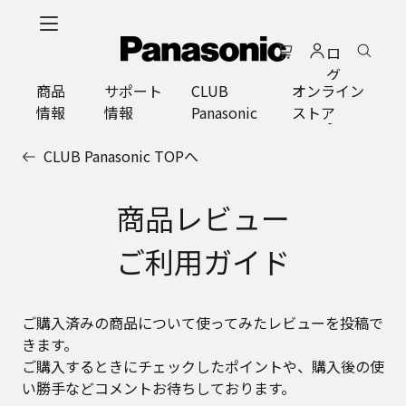
メ
イ
ロ
ン
グ
コ
商品
サポート
CLUB
オンライン
イ
ン
情報
情報
Panasonic
ストア
ン
テ
ン
CLUB Panasonic TOPへ
ツ
に
ス
商品レビュー
キ
ッ
ご利用ガイド
プ
ご購入済みの商品について使ってみたレビューを投稿で
きます。
ご購入するときにチェックしたポイントや、購入後の使
い勝手などコメントお待ちしております。