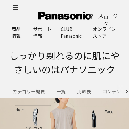
メ
イ
ロ
ン
グ
コ
商品
サポート
CLUB
オンライン
イ
ン
情報
情報
Panasonic
ストア
ン
テ
ン
ツ
しっかり剃れるのに肌にや
に
ス
さしいのはパナソニック
キ
ッ
プ
カテゴリー概要
一覧
比較表
コンテンツ