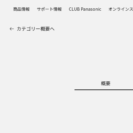
メ
商品情報
サポート情報
CLUB Panasonic
オンライン
イ
ン
コ
カテゴリー概要へ
ン
テ
ン
ツ
に
ス
キ
ッ
概要
プ