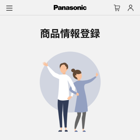
メ
イ
ン
コ
商品情報登録
ン
テ
ン
ツ
に
ス
キ
ッ
プ