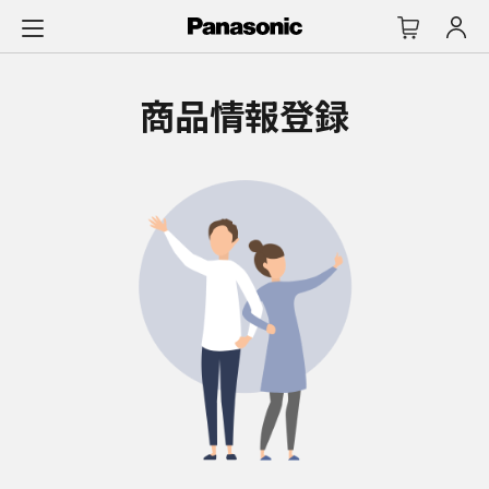
メ
イ
ン
コ
商品情報登録
ン
テ
ン
ツ
に
ス
キ
ッ
プ