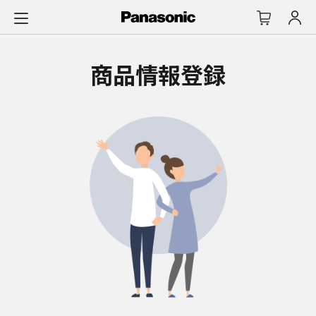
メ
イ
ン
コ
商品情報登録
ン
テ
ン
ツ
に
ス
キ
ッ
プ