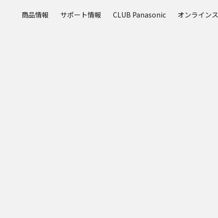
メ
商品情報
サポート情報
CLUB Panasonic
オンライン
イ
ン
コ
ン
テ
ン
ツ
に
ス
キ
ッ
プ