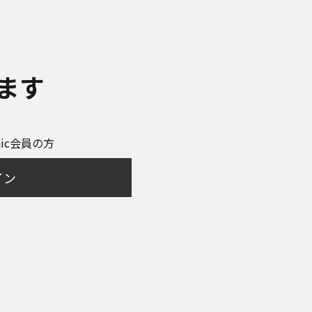
ます
onic会員の方
イン