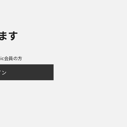
ます
onic会員の方
イン