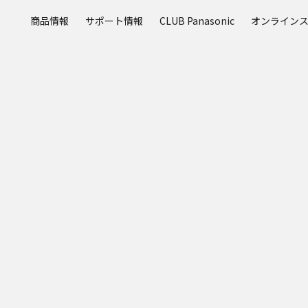
メ
商品情報
サポート情報
CLUB Panasonic
オンライン
イ
ン
コ
ン
テ
ン
ツ
に
ス
キ
ッ
プ