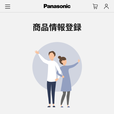
メ
イ
ン
コ
商品情報登録
ン
テ
ン
ツ
に
ス
キ
ッ
プ