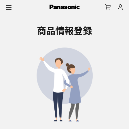
メ
イ
ン
コ
商品情報登録
ン
テ
ン
ツ
に
ス
キ
ッ
プ