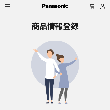
メ
イ
ン
コ
商品情報登録
ン
テ
ン
ツ
に
ス
キ
ッ
プ