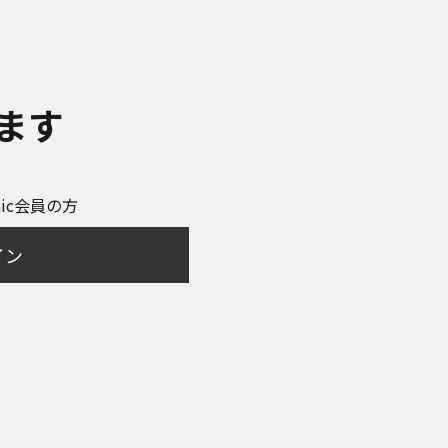
ます
onic会員の方
イン