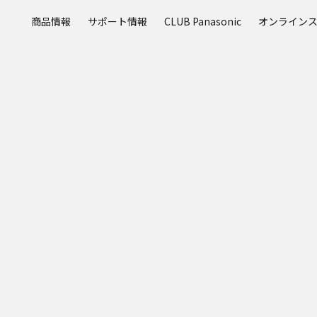
メ
商品情報
サポート情報
CLUB Panasonic
オンライン
イ
ン
コ
ン
テ
ン
ツ
に
ス
キ
ッ
プ