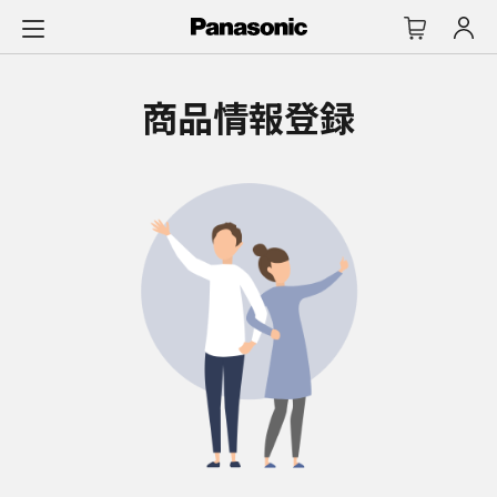
メ
イ
ン
コ
商品情報登録
ン
テ
ン
ツ
に
ス
キ
ッ
プ