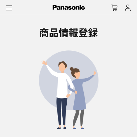
メ
イ
ン
コ
商品情報登録
ン
テ
ン
ツ
に
ス
キ
ッ
プ