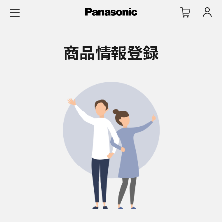
メ
イ
ン
コ
商品情報登録
ン
テ
ン
ツ
に
ス
キ
ッ
プ