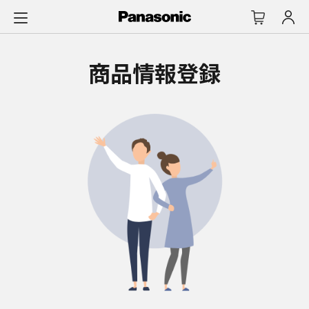
メ
イ
ン
コ
商品情報登録
ン
テ
ン
ツ
に
ス
キ
ッ
プ