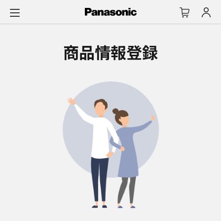
メ
イ
ン
コ
商品情報登録
ン
テ
ン
ツ
に
ス
キ
ッ
プ