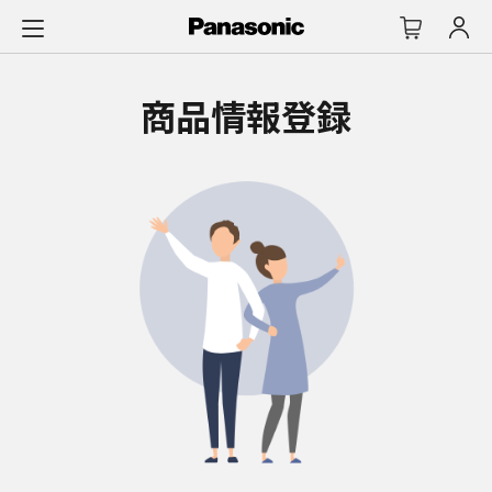
メ
イ
ン
コ
商品情報登録
ン
テ
ン
ツ
に
ス
キ
ッ
プ