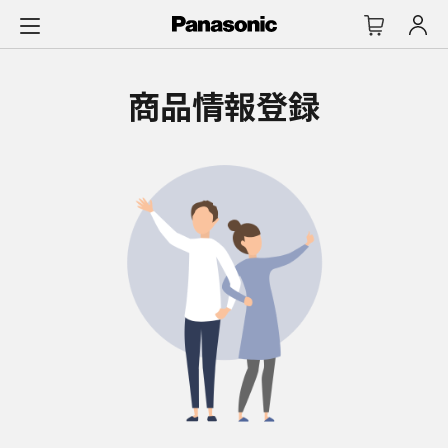
メ
イ
ン
コ
商品情報登録
ン
テ
ン
ツ
に
ス
キ
ッ
プ