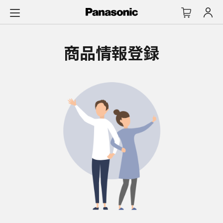
メ
イ
ン
コ
商品情報登録
ン
テ
ン
ツ
に
ス
キ
ッ
プ