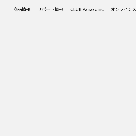
メ
商品情報
サポート情報
CLUB Panasonic
オンライン
イ
ン
コ
ン
テ
ン
ツ
に
ス
キ
ッ
プ