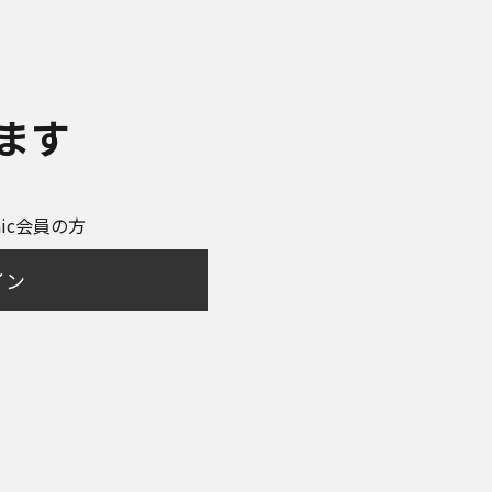
ます
onic会員の方
イン