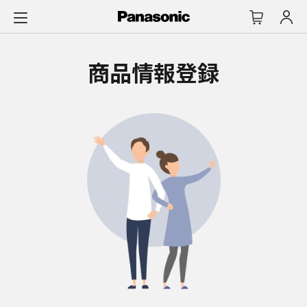
メ
イ
ン
コ
商品情報登録
ン
テ
ン
ツ
に
ス
キ
ッ
プ