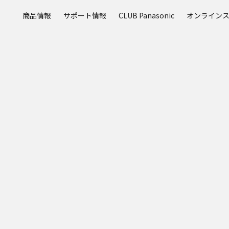
メ
商品情報
サポート情報
CLUB Panasonic
オンライン
イ
ン
コ
ン
テ
ン
ツ
に
ス
キ
ッ
プ