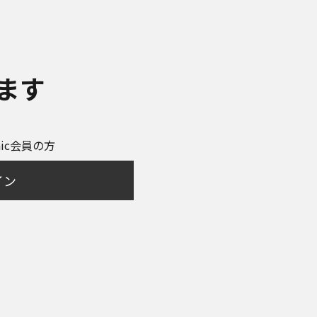
ます
onic会員の方
イン