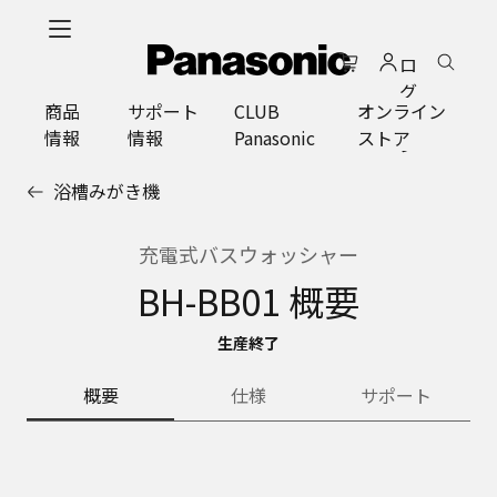
メ
イ
ロ
ン
グ
コ
商品
サポート
CLUB
オンライン
イ
ン
情報
情報
Panasonic
ストア
ン
テ
ン
浴槽みがき機
ツ
に
ス
充電式バスウォッシャー
キ
BH-BB01 概要
ッ
プ
生産終了
概要
仕様
サポート