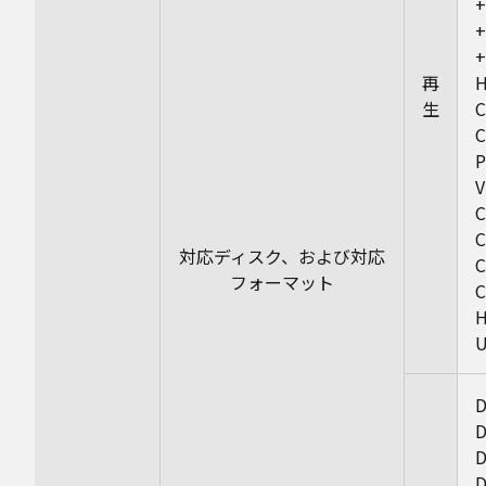
+
+
+
再
H
生
C
V
C
C
対応ディスク、および対応
C
フォーマット
H
U
D
D
D
D