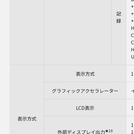
+
記
+
録
+
H
C
H
U
表示方式
グラフィックアクセラレーター
LCD表示
表示方式
★10
外部ディスプレイ出力