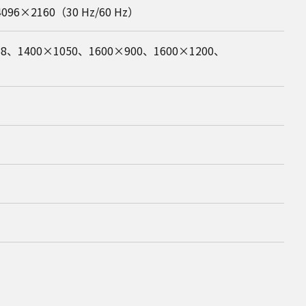
96×2160（30 Hz/60 Hz）
68、1400×1050、1600×900、1600×1200、