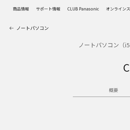
メ
商品情報
サポート情報
CLUB Panasonic
オンライン
イ
ン
コ
ノートパソコン
ン
テ
ノートパソコン（i5
ン
ツ
に
ス
キ
ッ
プ
概要