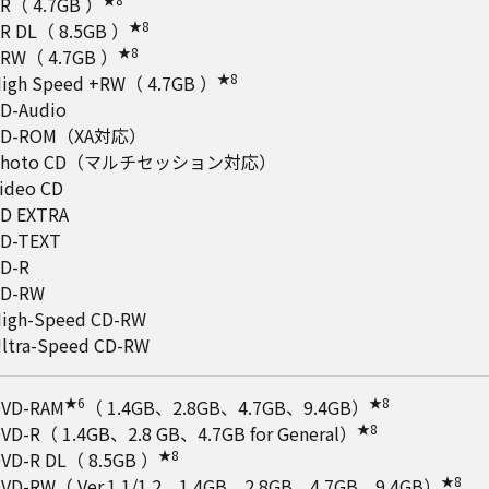
R（ 4.7GB ）
★8
R DL（ 8.5GB ）
★8
RW（ 4.7GB ）
★8
igh Speed +RW（ 4.7GB ）
D-Audio
CD-ROM（XA対応）
Photo CD（マルチセッション対応）
ideo CD
D EXTRA
D-TEXT
D-R
CD-RW
igh-Speed CD-RW
ltra-Speed CD-RW
★6
★8
VD-RAM
（ 1.4GB、2.8GB、4.7GB、9.4GB）
★8
VD-R（ 1.4GB、2.8 GB、4.7GB for General）
★8
VD-R DL（ 8.5GB ）
★8
VD-RW（ Ver.1.1/1.2 1.4GB、2.8GB、4.7GB、9.4GB）