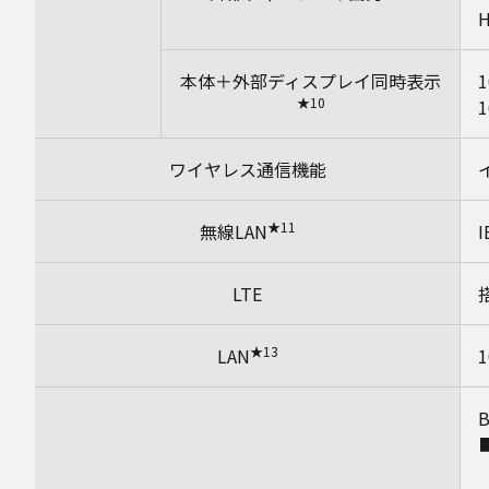
本体＋外部ディスプレイ同時表示
★10
ワイヤレス通信機能
イ
★11
無線LAN
I
LTE
★13
LAN
1
B
【