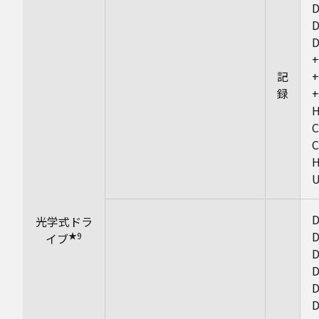
記
録
D
光学式ドラ
★9
イブ
D
D
D