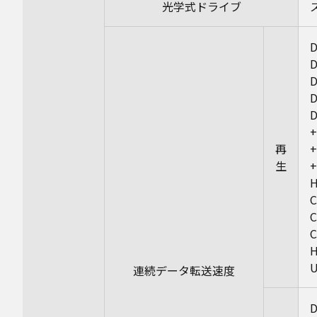
光学式ドライブ
D
D
再
生
連続データ転送速度
D