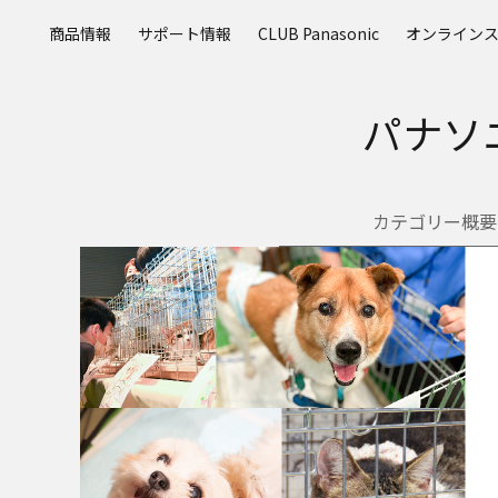
メ
商品情報
サポート情報
CLUB Panasonic
オンライン
イ
ン
コ
パナソ
ン
テ
ン
ツ
カテゴリー概要
に
ス
キ
ッ
プ