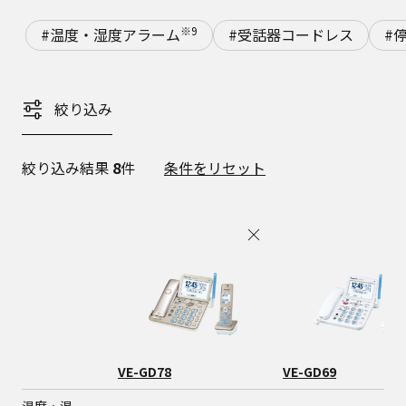
※9
#温度・湿度アラーム
#受話器コードレス
#
絞り込み
絞り込み結果
8
件
条件をリセット
VE-GD78
VE-GD69