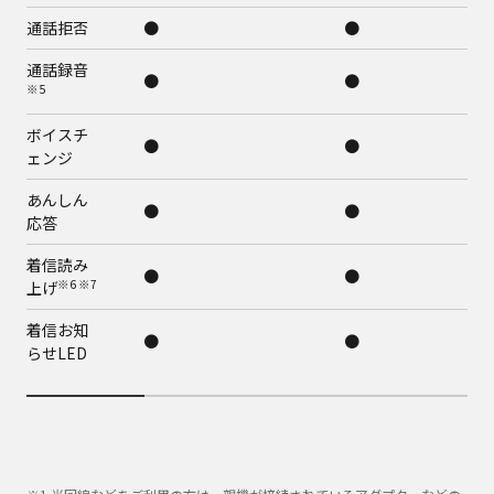
通話拒否
●
●
通話録音
●
●
※5
ボイスチ
●
●
ェンジ
あんしん
●
●
応答
着信読み
●
●
※6 ※7
上げ
着信お知
●
●
らせLED