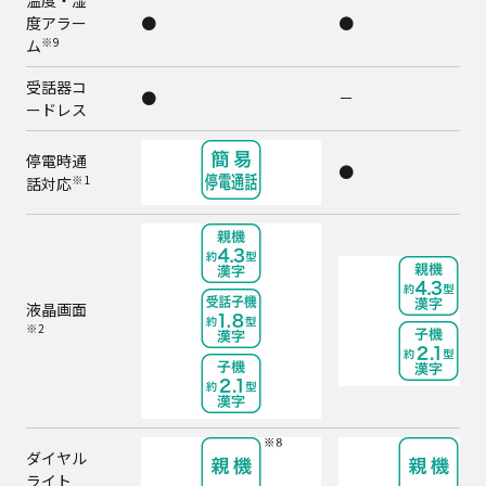
温度・湿
度アラー
●
●
※9
ム
受話器コ
●
－
ードレス
停電時通
●
※1
話対応
液晶画面
※2
ダイヤル
ライト