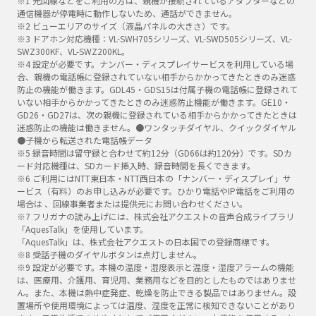
※1 光回線などをご利用の方は、親機が接続されているアダプターなどの
通信機器が停電時に動作しないため、通話ができません。
※2 ビューエリアのサイズ（液晶パネルの大きさ）です。
※3 ドアホン対応機種：VL-SWH705シリーズ、VL-SWD505シリーズ、VL-
SWZ300KF、VL-SWZ200KL。
※4 設定が必要です。ナンバー・ディスプレイサービスを利用している場
合、親機の電話帳に登録されていない相手からかかってきたときのみ迷惑
防止の機能が働きます。GDL45・GDS15は付属子機の電話帳に登録されて
いない相手からかかってきたときのみ迷惑防止機能が働きます。GE10・
GD26・GD27は、次の親機に登録されている相手からかかってきたときは
迷惑防止の機能は働きません。●ワンタッチダイヤル、クイックダイヤル
●子機から転送された電話帳データ
※5 録音時間は留守録と合わせて約12分（GD66は約120分）です。SDカ
ード対応機種は、SDカード挿入時、録音時間を長くできます。
※6 ご利用にはNTT東日本・NTT西日本の「ナンバー・ディスプレイ」サ
ービス（有料）のお申し込みが必要です。ひかり電話やIP電話をご利用の
場合は 、回線事業者または提供元にお問い合わせください。
※7 フリガナの読み上げには、株式会社アクエストの音声合成ライブラリ
「AquesTalk」を使用しています。
「AquesTalk」は、株式会社アクエストの日本国での登録商標です。
※8 受話子機のダイヤルボタンは点灯しません。
※9 設定が必要です。本機の温度・湿度表示と温度・湿度アラームの機能
は、医療用、介護用、育児用、業務用などを目的としたものではありませ
ん。また、本機は熱中症発症、乾燥を防止できる製品ではありません。設
置場所や使用環境によっては温度、湿度を正常に検知できないことがあり