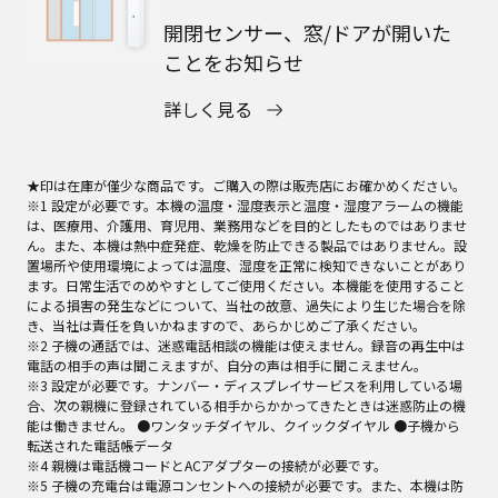
開閉センサー、窓/ドアが開いた
ことをお知らせ
詳しく見る
★印は在庫が僅少な商品です。ご購入の際は販売店にお確かめください。
※1 設定が必要です。本機の温度・湿度表示と温度・湿度アラームの機能
は、医療用、介護用、育児用、業務用などを目的としたものではありませ
ん。また、本機は熱中症発症、乾燥を防止できる製品ではありません。設
置場所や使用環境によっては温度、湿度を正常に検知できないことがあり
ます。日常生活でのめやすとしてご使用ください。本機能を使用すること
による損害の発生などについて、当社の故意、過失により生じた場合を除
き、当社は責任を負いかねますので、あらかじめご了承ください。
※2 子機の通話では、迷惑電話相談の機能は使えません。録音の再生中は
電話の相手の声は聞こえますが、自分の声は相手に聞こえません。
※3 設定が必要です。ナンバー・ディスプレイサービスを利用している場
合、次の親機に登録されている相手からかかってきたときは迷惑防止の機
能は働きません。 ●ワンタッチダイヤル、クイックダイヤル ●子機から
転送された電話帳データ
※4 親機は電話機コードとACアダプターの接続が必要です。
※5 子機の充電台は電源コンセントへの接続が必要です。また、本機は防