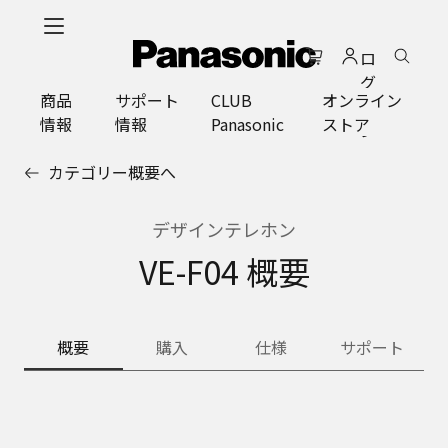
メ
イ
ロ
ン
グ
コ
商品
サポート
CLUB
オンライン
イ
ン
情報
情報
Panasonic
ストア
ン
テ
ン
カテゴリー概要へ
ツ
に
ス
デザインテレホン
キ
VE-F04 概要
ッ
プ
概要
購入
仕様
サポート