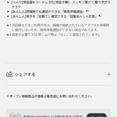
[べんり]受話器をコードレス化(受話子機)、スッキリ置けて 取り次ぎラ
クラク
★1
[あんしん]停電時でも通話ができる「簡易停電通話」
★2
[あんしん]相手を〈自動で〉確認できる「自動あんしん応答」
★
1
光回線などをご利用の方は、親機が接続されているアダプタが停電時
に動作しないため、簡易停電通話ができない場合があります。
★
2
設定が必要です(お買い上げ時は「なし」に設定されています)。
シェアする
※オープン価格商品の価格は販売店にお問い合わせください。