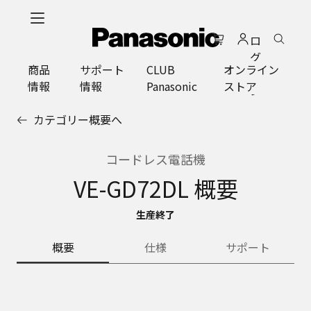
メ
イ
ロ
ン
グ
コ
商品
サポート
CLUB
オンライン
イ
ン
情報
情報
Panasonic
ストア
ン
テ
ン
カテゴリー概要へ
ツ
に
ス
コードレス電話機
キ
VE-GD72DL 概要
ッ
プ
生産終了
概要
仕様
サポート